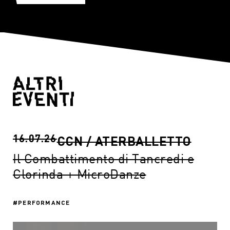
16.07.26
CCN / ATERBALLETTO
Il Combattimento di Tancredi e
Clorinda + MicroDanze
PERFORMANCE